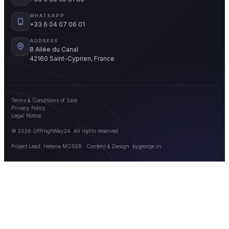
WHATSAPP
+33 6 04 07 06 01
ADDRESS
8 Allée du Canal
42160 Saint-Cyprien, France
Terms & Conditions of Sale
Privacy Policy
Legal Notice
© 2026 OffHighWay24. All rights reserved.
Project Lead: Helena MOSER · Content & Design:
bygeorge.in