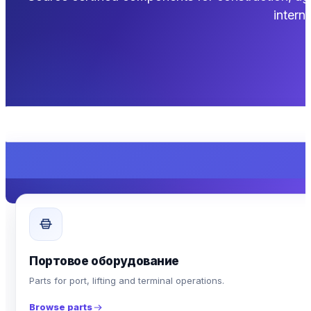
interna
Портовое оборудование
Parts for port, lifting and terminal operations.
Browse parts