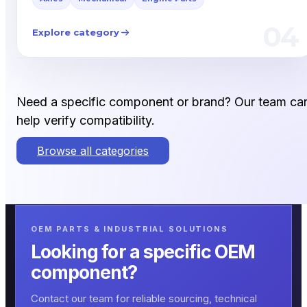
04
Explore category
Need a specific component or brand? Our team ca
help verify compatibility.
Browse all categories
OEM PARTS & INDUSTRIAL SOLUTIONS
Looking for a specific OEM
component?
Contact our team for reliable sourcing, technical