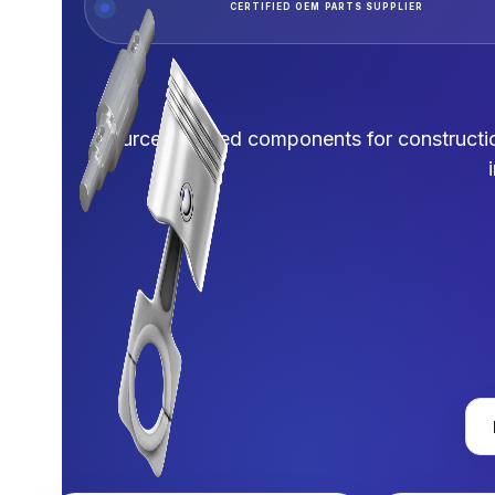
CERTIFIED OEM PARTS SUPPLIER
Source certified components for constructio