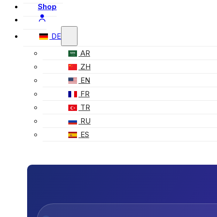
Shop
DE
AR
ZH
EN
FR
TR
RU
ES