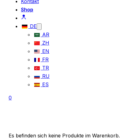
Kontakt
Shop
DE
AR
ZH
EN
FR
TR
RU
ES
0
Es befinden sich keine Produkte im Warenkorb.