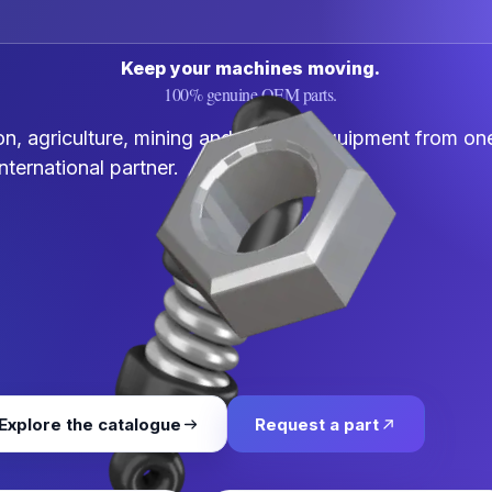
Keep your machines moving.
100% genuine OEM parts.
n, agriculture, mining and harbour equipment from one
international partner.
Explore the catalogue
Request a part