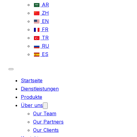
AR
ZH
EN
FR
TR
RU
ES
Startseite
Dienstleistungen
Produkte
Über uns
Our Team
Our Partners
Our Clients