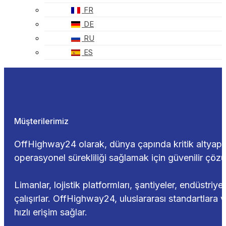
FR
DE
RU
ES
Müşterilerimiz
OffHighway24 olarak, dünya çapında kritik altyapı v
operasyonel sürekliliği sağlamak için güvenilir çözü
Limanlar, lojistik platformları, şantiyeler, endüstri
çalışırlar. OffHighway24, uluslararası standartlar
hızlı erişim sağlar.