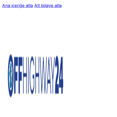
Ana içeriğe atla
Alt bilgiye atla